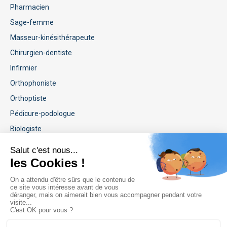
Pharmacien
Sage-femme
Masseur-kinésithérapeute
Chirurgien-dentiste
Infirmier
Orthophoniste
Orthoptiste
Pédicure-podologue
Biologiste
Informations légales
Handicap et accessibilité
Conditions générales de vente
Conditions générales d'utilisation
Mentions légales
Politique de protection des données personnelles
Règlement interieur