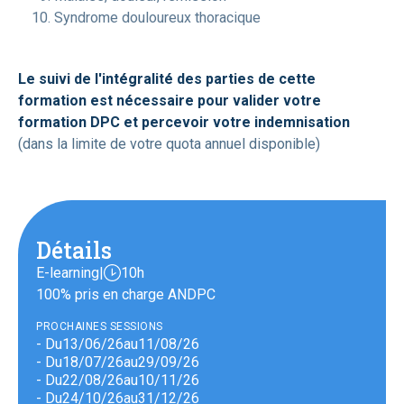
Syndrome douloureux thoracique
Le suivi de l'intégralité des parties de cette
formation est nécessaire pour valider votre
formation DPC et percevoir votre indemnisation
(dans la limite de votre quota annuel disponible)
Détails
E-learning
|
10h
100% pris en charge ANDPC
PROCHAINES SESSIONS
- Du
13
/
06
/
26
au
11
/
08
/
26
- Du
18
/
07
/
26
au
29
/
09
/
26
- Du
22
/
08
/
26
au
10
/
11
/
26
- Du
24
/
10
/
26
au
31
/
12
/
26