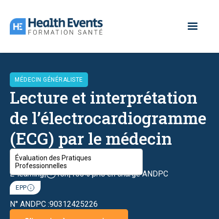
MÉDECIN GÉNÉRALISTE
Lecture et interprétation
de l’électrocardiogramme
(ECG) par le médecin
généraliste
Évaluation des Pratiques
Professionnelles
E-learning
|
10h
|
100% pris en charge ANDPC
EPP
N° ANDPC :
90312425226