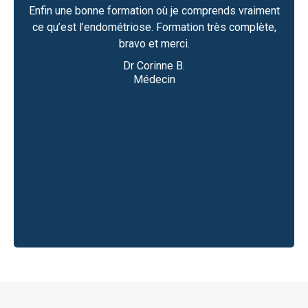
es
Enfin une bonne formation où je comprends vraiment
iciper
Les 
ce qu’est l’endométriose. Formation très complète,
l. Je
p
bravo et merci.
Dr Corinne B.
lth
Médecin
Slide 2 of 5.