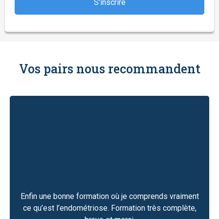
Vos pairs nous recommandent
té
ances
es
Enfin une bonne formation où je comprends vraiment
iciper
Les 
ce qu’est l’endométriose. Formation très complète,
l. Je
p