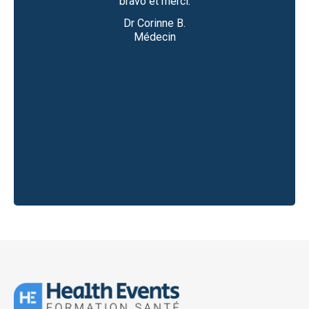
bravo et merci.
Dr Corinne B.
lth
Médecin
Slide 2 of 5.