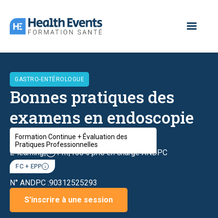
GASTRO-ENTÉROLOGUE
Bonnes pratiques des
examens en endoscopie
digestive
Formation Continue + Évaluation des
Pratiques Professionnelles
E-learning
|
11h
|
100% pris en charge ANDPC
FC + EPP
N° ANDPC :
90312525293
S'inscrire à une session