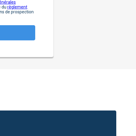
énérales
e du
règlement
fins de prospection