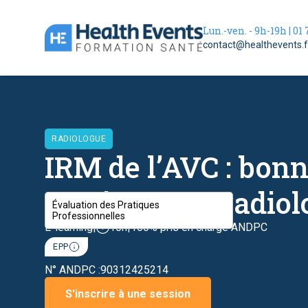
Lun.-ven. - 9h-19h | 01 
contact@healthevents.f
RADIOLOGUE
IRM de l’AVC : bon
pratiques en radiol
Évaluation des Pratiques
Professionnelles
E-learning
|
10h
|
100% pris en charge ANDPC
EPP
N° ANDPC :
90312425214
S'inscrire à une session