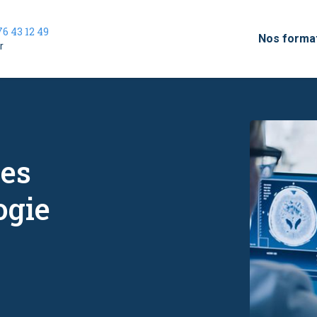
76 43 12 49
Nos forma
r
nes
ogie