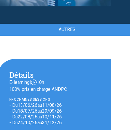
AUTRES
Détails
E-learning
|
10h
100% pris en charge ANDPC
PROCHAINES SESSIONS
- Du
13
/
06
/
26
au
11
/
08
/
26
- Du
18
/
07
/
26
au
29
/
09
/
26
- Du
22
/
08
/
26
au
10
/
11
/
26
- Du
24
/
10
/
26
au
31
/
12
/
26