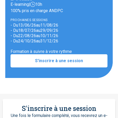
E-learning
|
10h
100% pris en charge ANDPC
PROCHAINES SESSIONS
- Du
13
/
06
/
26
au
11
/
08
/
26
- Du
18
/
07
/
26
au
29
/
09
/
26
- Du
22
/
08
/
26
au
10
/
11
/
26
- Du
24
/
10
/
26
au
31
/
12
/
26
Formation à suivre à votre rythme
S'inscrire à une session
S'inscrire à une session
Une fois le formulaire complété, vous recevrez un e-