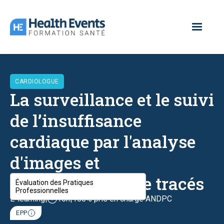
CARDIOLOGUE
La surveillance et le suivi
de l’insuffisance
cardiaque par l'analyse
d'images et
l'interprétation de tracés
Évaluation des Pratiques
Professionnelles
E-learning
|
10h
|
100% pris en charge ANDPC
EPP