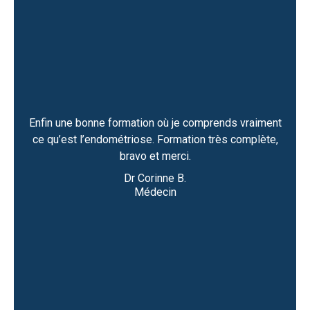
té
ances
es
Enfin une bonne formation où je comprends vraiment
iciper
Les 
ce qu’est l’endométriose. Formation très complète,
l. Je
p
bravo et merci.
Dr Corinne B.
lth
Médecin